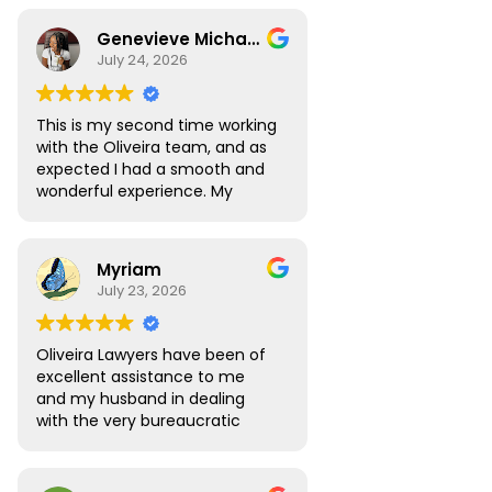
Genevieve Michael
July 24, 2026
This is my second time working
with the Oliveira team, and as
expected I had a smooth and
wonderful experience. My
Digital Nomad visa renewal
process was very seamless
and Atlas was always available
Myriam
to answer all the questions I
July 23, 2026
had. My visa was approved
without any roadblocks. I still
recommend the team, you are
Oliveira Lawyers have been of
in safe hands when you work
excellent assistance to me
with them.
and my husband in dealing
with the very bureaucratic
Brazilian system. They are
efficient and very
knowledgeable, efficient and