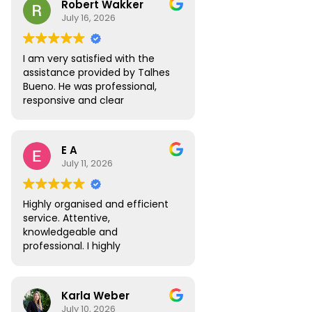
Robert Wakker
responsive.
July 16, 2026
I am very satisfied with the
assistance provided by Talhes
Bueno. He was professional,
responsive and clear
throughout the process, and
handled my legal matter in
Brazil efficiently. I would gladly
E A
recommend Talhes and
July 11, 2026
Oliveira Lawyers.”
Highly organised and efficient
service. Attentive,
knowledgeable and
professional. I highly
recommend.
Karla Weber
July 10, 2026