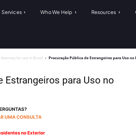
Services
Who We Help
Resources
Attorney for use in Brazil
Procuração Pública de Estrangeiros para Uso no 
e Estrangeiros para Uso no
ERGUNTAS?
R UMA CONSULTA
sidentes no Exterior