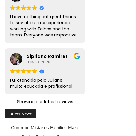
I have nothing but great things
to say about my experience
working with Talhes and the
team. Everyone was responsive
and transparent throughout. I
would absolutely recommend
this team to friends, family,
Sipriano Ramirez
and colleagues with citizenship
July 10, 2026
or naturalization needs.
Fui atendido pela Juliane,
muito educada e profissional!
Showing our latest reviews
Latest News
Common Mistakes Families Make