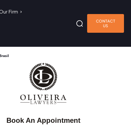
Our Firm
CONTACT
US
Brasil
Book An Appointment