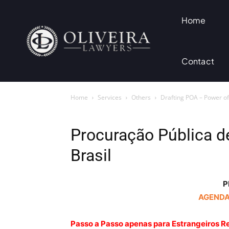
Home
Contact
Home
Services
Others
Drafting POA – Power of 
Procuração Pública d
Brasil
P
AGENDA
Passo a Passo apenas para Estrangeiros Re