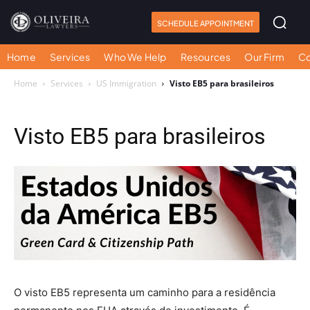
SCHEDULE APPOINTMENT
Home
Services
Who We Help
Resources
Our Firm
Co
Home
Services
US Immigration
Visto EB5 para brasileiros
Visto EB5 para brasileiros
O visto EB5 representa um caminho para a residência